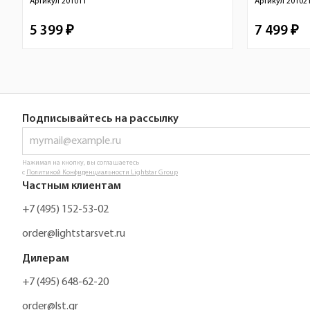
Артикул
201011
Артикул
20102
5 399 ₽
7 499 ₽
Подписывайтесь на рассылку
Нажимая на кнопку, вы соглашаетесь
с
Политикой Конфиденциальности Lightstar Group
Частным клиентам
+7 (495) 152-53-02
order@lightstarsvet.ru
Дилерам
+7 (495) 648-62-20
order@lst.gr