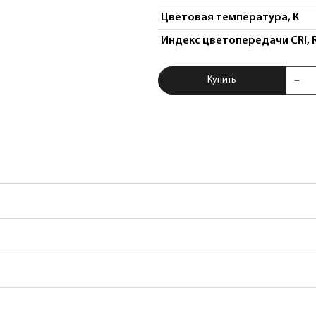
Цветовая температура, К
Индекс цветопередачи CRI, 
Купить Бра Noce 2
Купить