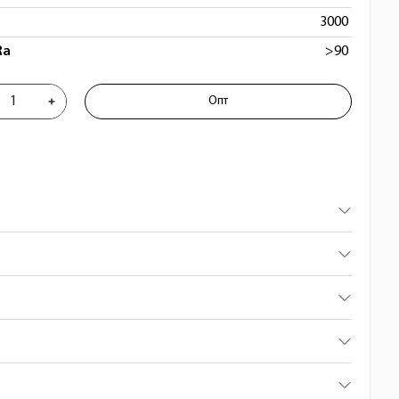
3000
Ra
>90
01051-3000
Опт