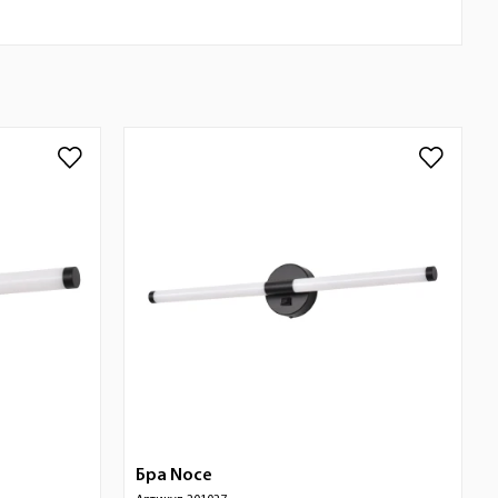
Бра
Noce