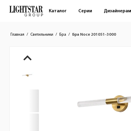
Каталог
Серии
Дизайнера
Главная
Светильники
Бра
Бра Noce 201051-3000
Краткое описание товара
Изображения товара
Стоимость товара