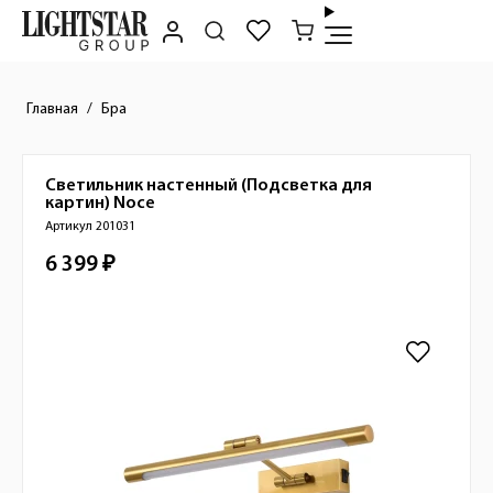
Главная
Бра
Светильник настенный (Подсветка для
Краткое описание товара
картин)
Noce
Артикул 201031
6 399 ₽
Стоимость товара
Изображения товара