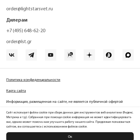
order@lightstarsvet.ru
Дилерам
+7 (495) 648-62-20
order@lst.gr
Политика конфиденциальности
Карта сайта
Информация, размещенная на сайте, не является публичной офертой
Сайт использует файлы cookie при сборе данных для инструментов веб-аналитики (Яндекс.
Метрика и т.д.). Собранная при помощи cookie информация не может идентифицировать
вас, однако может помочь нам улучшить работу нашего сайта. Продолжая пользоваться
Официальный сайт компании
сайтом, вы соглашаетесь с использованием файлов cookie.
Lightstar Group™
2026
Ок