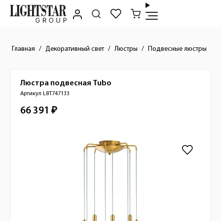
Главная
Декоративный свет
Люстры
Подвесные люстры
Люстра подвесная
Tubo
Краткое описание товара
Артикул L8T747133
66 391 ₽
Стоимость товара
Изображения товара