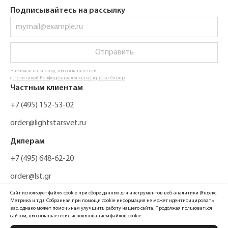
Подписывайтесь на рассылку
Отправить
Нажимая на кнопку, вы соглашаетесь
с
Политикой Конфиденциальности Lightstar Group
Частным клиентам
+7 (495) 152-53-02
order@lightstarsvet.ru
Дилерам
+7 (495) 648-62-20
order@lst.gr
Сайт использует файлы cookie при сборе данных для инструментов веб-аналитики (Яндекс.
Метрика и т.д.). Собранная при помощи cookie информация не может идентифицировать
вас, однако может помочь нам улучшить работу нашего сайта. Продолжая пользоваться
сайтом, вы соглашаетесь с использованием файлов cookie.