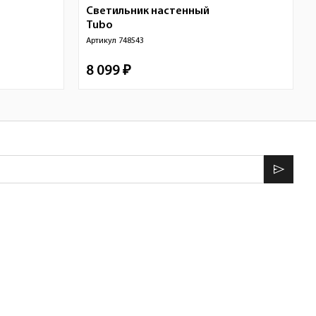
Светильник настенный
Tubo
Артикул
748543
8 099 ₽
send