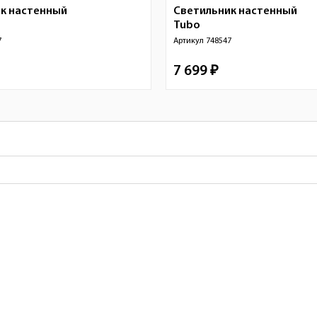
к настенный
Светильник настенный
Tubo
7
Артикул
748547
7 699 ₽