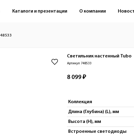
м
Каталоги и презентации
О компании
Новос
748533
Светильник настенный
Tubo
Артикул 748533
8 099 ₽
Коллекция
Длина (Глубина) (L), мм
Высота (H), мм
Встроенные светодиоды