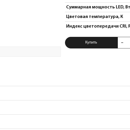
Суммарная мощность LED, В
Цветовая температура, К
Индекс цветопередачи CRI, 
Купить Светильни
Купить