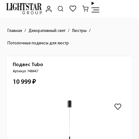
Главная
Декоративный свет
Люстры
Потолочные подвесы для люстр
Подвес
Tubo
Краткое описание товара
Артикул 748447
10 999 ₽
Стоимость товара
Изображения товара