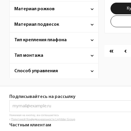
К
Материал рожков
Материал подвесок
Тип крепления плафона
Пагина
Тип монтажа
Способ управления
Подписывайтесь на рассылку
Нажимая на кнопку, вы соглашаетесь
с
Политикой Конфиденциальности Lightstar Group
Частным клиентам