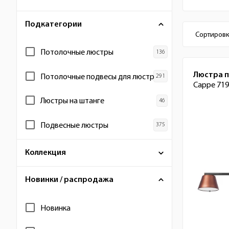
Подкатегории
Настр
Сортировк
Потолочные люстры
Список
Люстра 
Потолочные подвесы для люстр
Cappe 71
Люстры на штанге
Подвесные люстры
Коллекция
Новинки / распродажа
Новинка