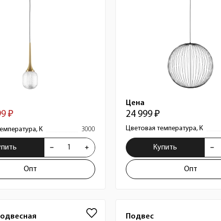
Цена
99 ₽
24 999 ₽
Цветовая температура, К
емпература, К
3000
упить
Купить
Опт
Опт
подвесная
Подвес