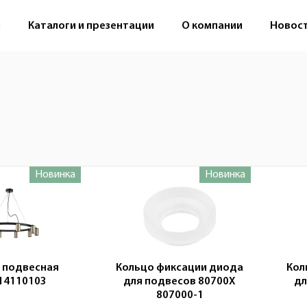
м
Каталоги и презентации
О компании
Новос
Новинка
Новинка
ки
 подвесная
Кольцо фиксации диода
Кол
14110103
для подвесов 80700X
дл
807000-1