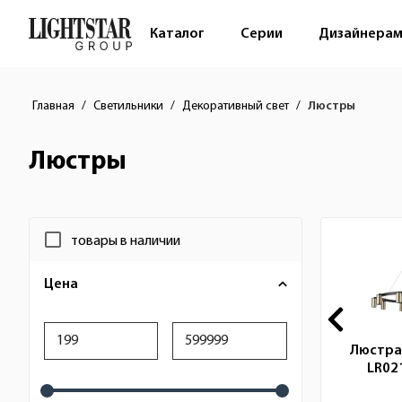
Каталог
Серии
Дизайнера
Главная
Светильники
Декоративный свет
Люстры
Люстры
Новинка
Новинка
Фильтр
Новин
товары в наличии
Цена
тенно-
Светильник настенно-
Люстра
7 (led)
потолочный 15W 1200Lm
LR02
46...
3000K, белый 61066...