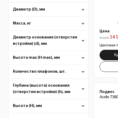
Диаметр (D), мм
Масса, кг
Цена
34 
Диаметр основания (отверстия
81 027 ₽
встройки) (d), мм
Цветовая т
К
Высота max (H max), мм
Количество плафонов, шт.
Глубина (высота) основания
Подвес
(отверстия встройки) (h), мм
Acrile 738
Высота (H), мм