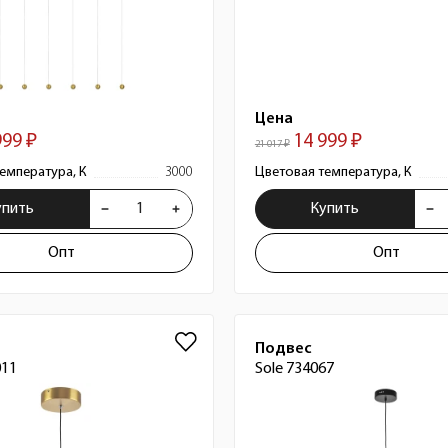
Цена
999 ₽
14 999 ₽
21 017 ₽
емпература, К
3000
Цветовая температура, К
упить
Купить
Опт
Опт
Подвес
011
Sole 734067