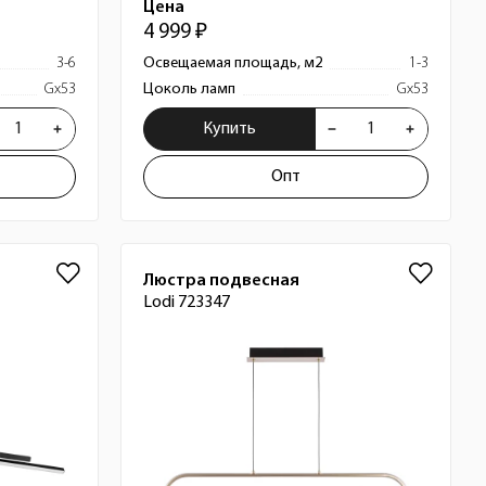
Цена
4 999 ₽
3-6
Освещаемая площадь, м2
1-3
Gx53
Цоколь ламп
Gx53
Купить
Опт
Люстра подвесная
Lodi 723347