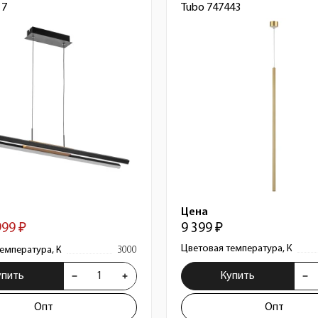
17
Tubo 747443
Цена
999 ₽
9 399 ₽
Цветовая температура, К
емпература, К
3000
упить
Купить
Опт
Опт