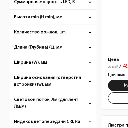
Суммарная мощность LED, Вт
Высота min (H min), мм
Количество рожков, шт.
Длина (Глубина) (L), мм
Цена
Ширина (W), мм
7 4
20 452 ₽
Цветовая т
Ширина основания (отверстия
встройки) (w), мм
К
Световой поток, Лм (для лент
Лм/м)
Индекс цветопередачи CRI, Ra
Люстра 