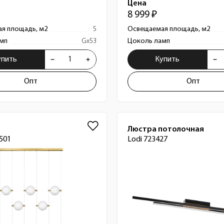
Цена
8 999 ₽
я площадь, м2
5
Освещаемая площадь, м2
мп
Gx53
Цоколь ламп
упить
Купить
Опт
Опт
Люстра потолочная
501
Lodi 723427