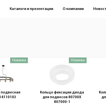
м
Каталоги и презентации
О компании
Новос
Новинка
Новинка
ки
 подвесная
Кольцо фиксации диода
Кол
14110103
для подвесов 80700X
дл
807000-1