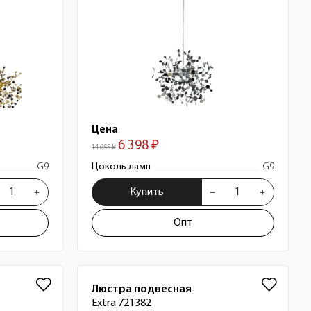
Цена
6 398 ₽
14 655 ₽
G9
Цоколь ламп
G9
Купить
Опт
Люстра подвесная
Extra 721382