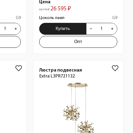
Цена
26 595 ₽
62 175 ₽
G9
Цоколь ламп
G9
Купить
Опт
Люстра подвесная
Extra L3PR721132