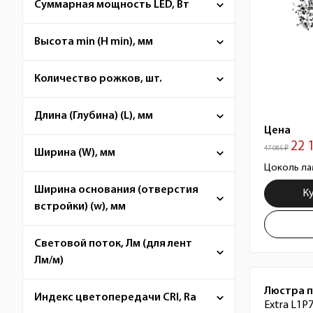
Суммарная мощность LED, Вт
Высота min (H min), мм
Количество рожков, шт.
Длина (Глубина) (L), мм
Цена
22 
47 085 ₽
Ширина (W), мм
Цоколь ла
Ширина основания (отверстия
К
встройки) (w), мм
Световой поток, Лм (для лент
Лм/м)
Люстра 
Индекс цветопередачи CRI, Ra
Extra L1P