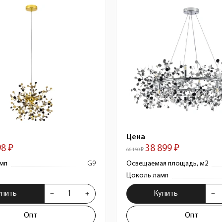
Цена
98 ₽
38 899 ₽
66 150 ₽
мп
G9
Освещаемая площадь, м2
Цоколь ламп
упить
Купить
Опт
Опт