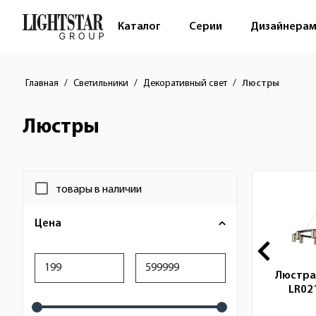
Каталог
Серии
Дизайнера
Главная
Светильники
Декоративный свет
Люстры
Люстры
Новинка
Новинка
Фильтр
Новин
товары в наличии
Цена
тенно-
Светильник настенно-
Люстра
7 (led)
потолочный 15W 1200Lm
LR02
46...
3000K, белый 61066...