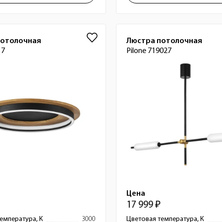
потолочная
Люстра потолочная
17
Pilone 719027
Цена
17 999 ₽
емпература, К
3000
Цветовая температура, К