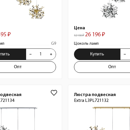
Цена
595 ₽
26 196 ₽
52 156 ₽
мп
G9
Цоколь ламп
упить
Купить
Опт
Опт
подвесная
Люстра подвесная
L721134
Extra L3PL721132