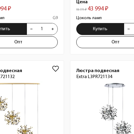
Цена
994 ₽
43 994 ₽
93 771 ₽
мп
G9
Цоколь ламп
упить
Купить
Опт
Опт
подвесная
Люстра подвесная
L721132
Extra L3PR721134