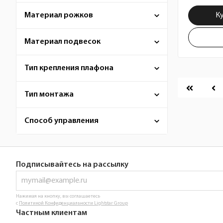
К
Материал рожков
Материал подвесок
Тип крепления плафона
Пагина
Тип монтажа
Способ управления
Подписывайтесь на рассылку
Нажимая на кнопку, вы соглашаетесь
с
Политикой Конфиденциальности Lightstar Group
Частным клиентам