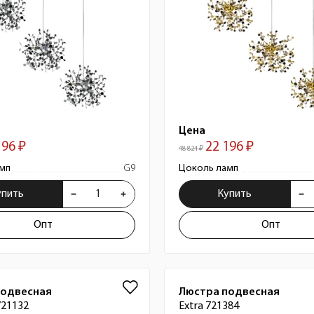
Цена
196 ₽
22 196 ₽
48 824 ₽
мп
G9
Цоколь ламп
упить
Купить
Опт
Опт
подвесная
Люстра подвесная
721132
Extra 721384