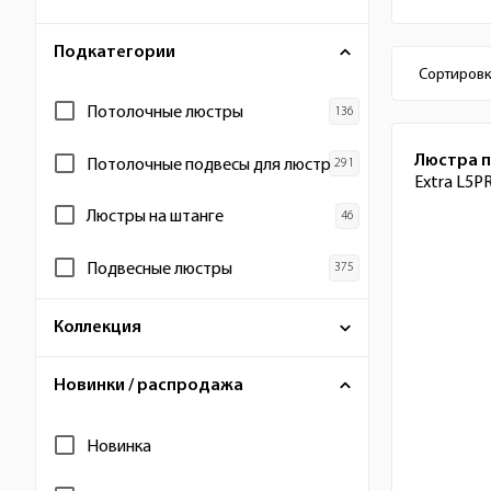
Подкатегории
Настр
Сортировк
Потолочные люстры
Список
Люстра 
Потолочные подвесы для люстр
Extra L5P
Люстры на штанге
Подвесные люстры
Коллекция
Новинки / распродажа
Новинка