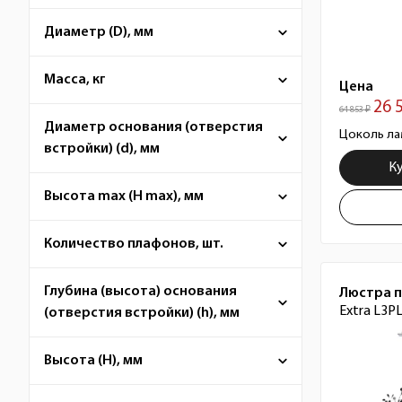
Диаметр (D), мм
Масса, кг
Цена
26 
64 853 ₽
Диаметр основания (отверстия
Цоколь ла
встройки) (d), мм
К
Высота max (H max), мм
Количество плафонов, шт.
Глубина (высота) основания
Люстра 
Extra L3P
(отверстия встройки) (h), мм
Высота (H), мм