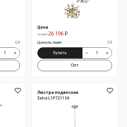
Цена
26 196 ₽
55 020 ₽
G9
Цоколь ламп
G9
Купить
Опт
Люстра подвесная
Extra L1P721134