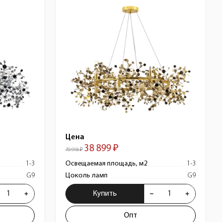
Цена
38 899 ₽
70 918 ₽
1-3
Освещаемая площадь, м2
1-3
G9
Цоколь ламп
G9
Купить
Опт