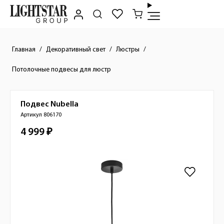
Главная
Декоративный свет
Люстры
Потолочные подвесы для люстр
Подвес
Nubella
Краткое описание товара
Артикул 806170
4 999 ₽
Стоимость товара
Изображения товара