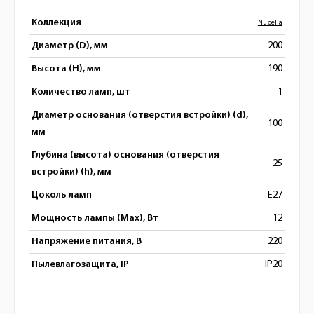
Коллекция
Nubella
Диаметр (D), мм
200
Высота (H), мм
190
Количество ламп, шт
1
Диаметр основания (отверстия встройки) (d),
100
мм
Глубина (высота) основания (отверстия
25
встройки) (h), мм
Цоколь ламп
E27
Мощность лампы (Max), Вт
12
Напряжение питания, В
220
Пылевлагозащита, IP
IP20