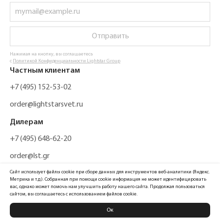
Отправить
Нажимая на кнопку, вы соглашаетесь
с
Политикой Конфиденциальности Lightstar Group
Частным клиентам
+7 (495) 152-53-02
order@lightstarsvet.ru
Дилерам
+7 (495) 648-62-20
order@lst.gr
Сайт использует файлы cookie при сборе данных для инструментов веб-аналитики (Яндекс.
Метрика и т.д.). Собранная при помощи cookie информация не может идентифицировать
вас, однако может помочь нам улучшить работу нашего сайта. Продолжая пользоваться
сайтом, вы соглашаетесь с использованием файлов cookie.
Ок
Политика конфиденциальности