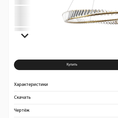
Купить Люстра подвесная Vidare
Купить
Характеристики
Скачать
Чертёж