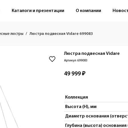
м
Каталоги и презентации
О компании
Новос
есные люстры
Люстра подвесная Vidare 699083
Люстра подвесная
Vidare
Артикул 699083
49 999 ₽
Коллекция
Высота (H), мм
Диаметр основания (отверст
Глубина (высота) основания 