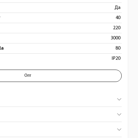
Да
т
40
220
3000
Ra
80
IP20
Опт