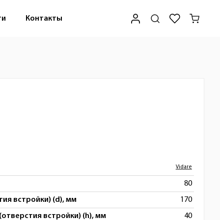
ти
Контакты
Vidare
80
ия встройки) (d), мм
170
(отверстия встройки) (h), мм
40