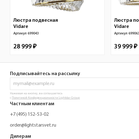
Люстра подвесная
Люстра п
Vidare
Vidare
Артикул
699043
Артикул
69906
28 999 ₽
39 999 ₽
Подписывайтесь на рассылку
Нажимая на кнопку, вы соглашаетесь
с
Политикой Конфиденциальности Lightstar Group
Частным клиентам
+7 (495) 152-53-02
order@lightstarsvet.ru
Дилерам