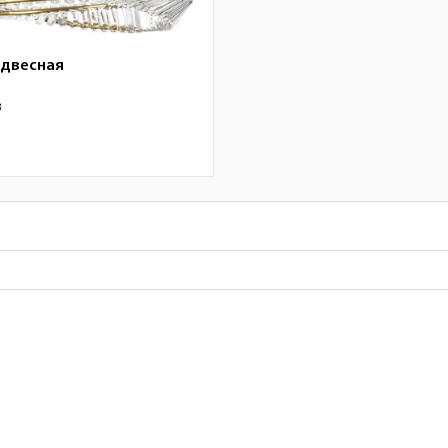
одвесная
3