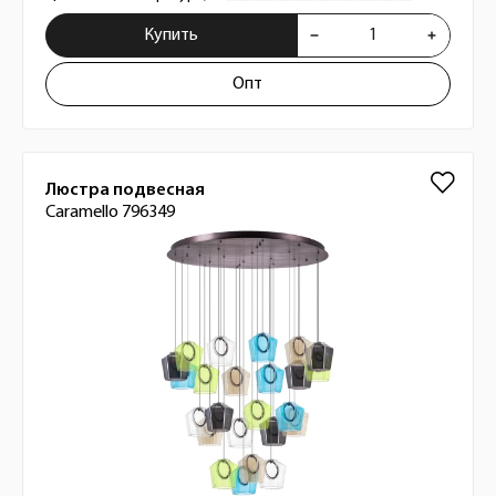
Купить
Опт
Люстра подвесная
Caramello 796349