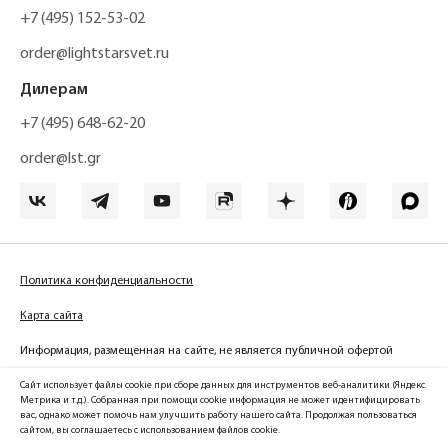
+7 (495) 152-53-02
order@lightstarsvet.ru
Дилерам
+7 (495) 648-62-20
order@lst.gr
Политика конфиденциальности
Карта сайта
Информация, размещенная на сайте, не является публичной офертой
Сайт использует файлы cookie при сборе данных для инструментов веб-аналитики (Яндекс.
Метрика и т.д.). Собранная при помощи cookie информация не может идентифицировать
вас, однако может помочь нам улучшить работу нашего сайта. Продолжая пользоваться
Официальный сайт компании
сайтом, вы соглашаетесь с использованием файлов cookie.
Lightstar Group™