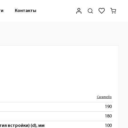
ти
Контакты
Caramello
190
180
ия встройки) (d), мм
100