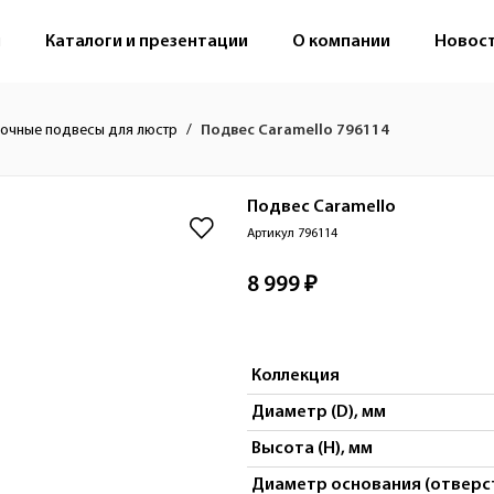
м
Каталоги и презентации
О компании
Новос
очные подвесы для люстр
Подвес Caramello 796114
Подвес
Caramello
Артикул 796114
8 999 ₽
Коллекция
Диаметр (D), мм
Высота (H), мм
Диаметр основания (отверст