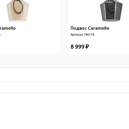
ramello
Подвес
Caramello
3
Артикул
796118
8 999 ₽