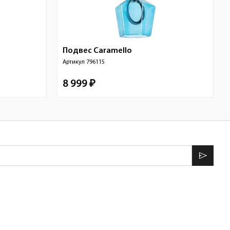
Подвес
Caramello
Артикул
796115
8 999 ₽
send