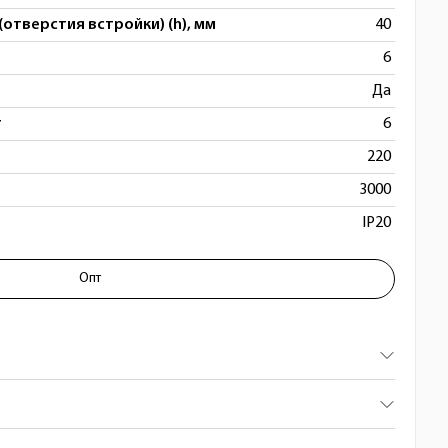
(отверстия встройки) (h), мм
40
6
Да
т
6
220
3000
IP20
Опт