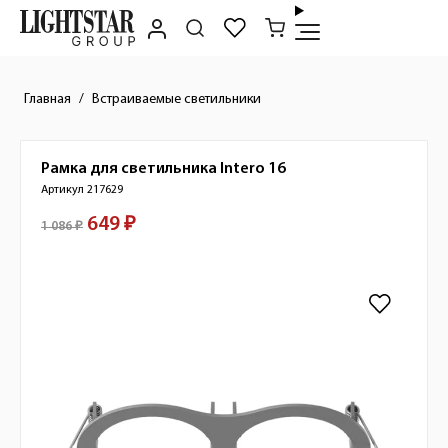
Главная
Встраиваемые светильники
Рамка для светильника
Intero 16
Краткое описание товара
Артикул 217629
649 ₽
Стоимость товара
1 086 ₽
Изображения товара