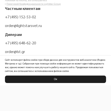
Нажимая на кнопку, вы соглашаетесь
с
Политикой Конфиденциальности Lightstar Group
Частным клиентам
+7 (495) 152-53-02
order@lightstarsvet.ru
Дилерам
+7 (495) 648-62-20
order@lst.gr
Сайт использует файлы cookie при сборе данных для инструментов веб-аналитики (Яндекс.
Метрика и т.д.). Собранная при помощи cookie информация не может идентифицировать
вас, однако может помочь нам улучшить работу нашего сайта. Продолжая пользоваться
сайтом, вы соглашаетесь с использованием файлов cookie.
Ок
Политика конфиденциальности
Карта сайта
Информация, размещенная на сайте, не является публичной офертой