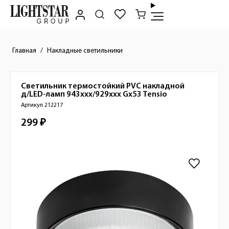
Главная
Накладные светильники
Светильник термостойкий PVC накладной
Краткое описание товара
д/LED-ламп 943ххх/929ххх Gx53
Tensio
Артикул 212217
299 ₽
Стоимость товара
Изображения товара