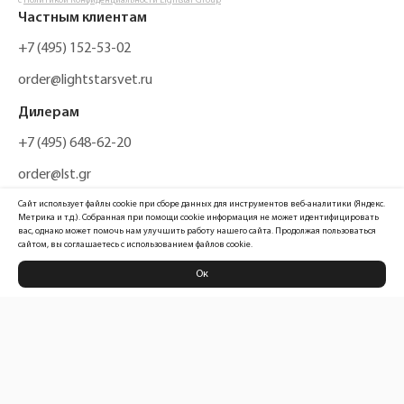
с
Политикой Конфиденциальности Lightstar Group
Частным клиентам
+7 (495) 152-53-02
order@lightstarsvet.ru
Дилерам
+7 (495) 648-62-20
order@lst.gr
Сайт использует файлы cookie при сборе данных для инструментов веб-аналитики (Яндекс.
Метрика и т.д.). Собранная при помощи cookie информация не может идентифицировать
вас, однако может помочь нам улучшить работу нашего сайта. Продолжая пользоваться
сайтом, вы соглашаетесь с использованием файлов cookie.
Ок
Политика конфиденциальности
Карта сайта
Информация, размещенная на сайте, не является публичной офертой