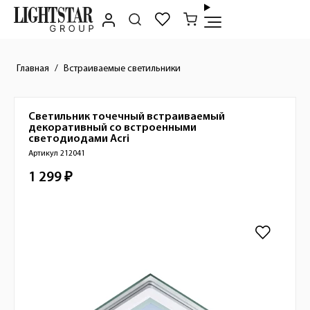
Главная
Встраиваемые светильники
Светильник точечный встраиваемый
Краткое описание товара
декоративный со встроенными
светодиодами
Acri
Артикул 212041
1 299 ₽
Стоимость товара
Изображения товара