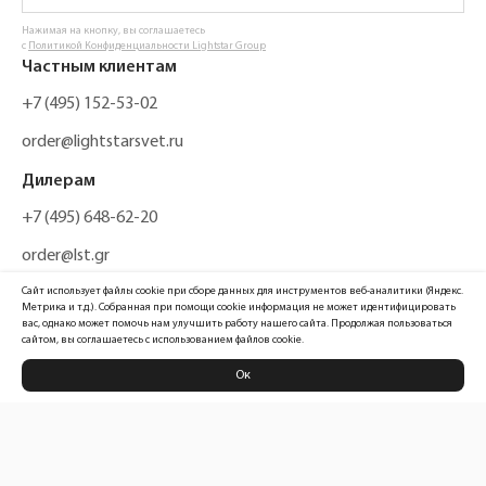
Нажимая на кнопку, вы соглашаетесь
с
Политикой Конфиденциальности Lightstar Group
Частным клиентам
+7 (495) 152-53-02
order@lightstarsvet.ru
Дилерам
+7 (495) 648-62-20
order@lst.gr
Сайт использует файлы cookie при сборе данных для инструментов веб-аналитики (Яндекс.
Метрика и т.д.). Собранная при помощи cookie информация не может идентифицировать
вас, однако может помочь нам улучшить работу нашего сайта. Продолжая пользоваться
сайтом, вы соглашаетесь с использованием файлов cookie.
Ок
Политика конфиденциальности
Карта сайта
Информация, размещенная на сайте, не является публичной офертой