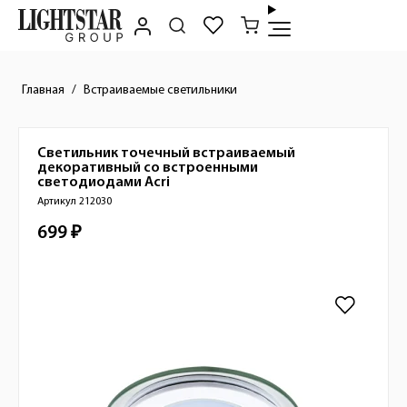
Главная
Встраиваемые светильники
Светильник точечный встраиваемый
Краткое описание товара
декоративный со встроенными
светодиодами
Acri
Артикул 212030
699 ₽
Стоимость товара
Изображения товара