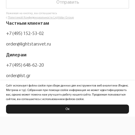
Отправить
Нажимая на кнопку, вы соглашаетесь
с
Политикой Конфиденциальности Lightstar Group
Частным клиентам
+7 (495) 152-53-02
order@lightstarsvet.ru
Дилерам
+7 (495) 648-62-20
order@lst.gr
Сайт использует файлы cookie при сборе данных для инструментов веб-аналитики (Яндекс.
Метрика и т.д.). Собранная при помощи cookie информация не может идентифицировать
вас, однако может помочь нам улучшить работу нашего сайта. Продолжая пользоваться
сайтом, вы соглашаетесь с использованием файлов cookie.
Ок
Политика конфиденциальности
Карта сайта
Информация, размещенная на сайте, не является публичной офертой