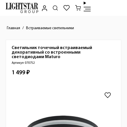
Главная
Встраиваемые светильники
Светильник точечный встраиваемый
Краткое описание товара
декоративный со встроенными
светодиодами
Maturo
Артикул 070752
1 499 ₽
Стоимость товара
Изображения товара