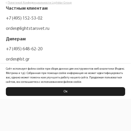
с
Политикой Конфиденциальности Lightstar Group
Частным клиентам
+7 (495) 152-53-02
order@lightstarsvet.ru
Дилерам
+7 (495) 648-62-20
order@lst.gr
Сайт использует файлы cookie при сборе данных для инструментов веб-аналитики (Яндекс.
Метрика и т.д.). Собранная при помощи cookie информация не может идентифицировать
вас, однако может помочь нам улучшить работу нашего сайта. Продолжая пользоваться
сайтом, вы соглашаетесь с использованием файлов cookie.
Ок
Политика конфиденциальности
Карта сайта
Информация, размещенная на сайте, не является публичной офертой