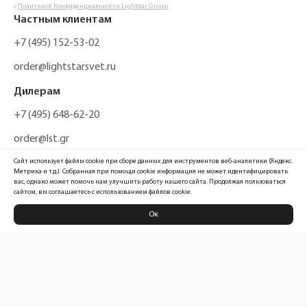
с
Политикой Конфиденциальности Lightstar Group
Частным клиентам
+7 (495) 152-53-02
order@lightstarsvet.ru
Дилерам
+7 (495) 648-62-20
order@lst.gr
Сайт использует файлы cookie при сборе данных для инструментов веб-аналитики (Яндекс.
Метрика и т.д.). Собранная при помощи cookie информация не может идентифицировать
вас, однако может помочь нам улучшить работу нашего сайта. Продолжая пользоваться
сайтом, вы соглашаетесь с использованием файлов cookie.
Ок
Политика конфиденциальности
Карта сайта
Информация, размещенная на сайте, не является публичной офертой