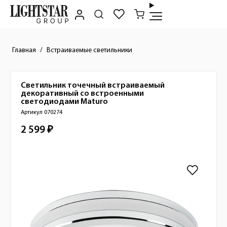
Главная
Встраиваемые светильники
Светильник точечный встраиваемый
Краткое описание товара
декоративный со встроенными
светодиодами
Maturo
Артикул 070274
2 599 ₽
Стоимость товара
Изображения товара