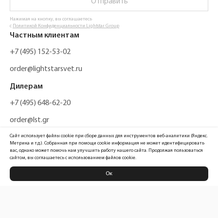
Отправить
Нажимая на кнопку, вы соглашаетесь
с
Политикой Конфиденциальности Lightstar Group
Частным клиентам
+7 (495) 152-53-02
order@lightstarsvet.ru
Дилерам
+7 (495) 648-62-20
order@lst.gr
Сайт использует файлы cookie при сборе данных для инструментов веб-аналитики (Яндекс.
Метрика и т.д.). Собранная при помощи cookie информация не может идентифицировать
вас, однако может помочь нам улучшить работу нашего сайта. Продолжая пользоваться
сайтом, вы соглашаетесь с использованием файлов cookie.
Ок
Политика конфиденциальности
Карта сайта
Информация, размещенная на сайте, не является публичной офертой