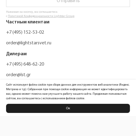
Отправить
Нажимая на кнопку, вы соглашаетесь
с
Политикой Конфиденциальности Lightstar Group
Частным клиентам
+7 (495) 152-53-02
order@lightstarsvet.ru
Дилерам
+7 (495) 648-62-20
order@lst.gr
Сайт использует файлы cookie при сборе данных для инструментов веб-аналитики (Яндекс.
Метрика и т.д.). Собранная при помощи cookie информация не может идентифицировать
вас, однако может помочь нам улучшить работу нашего сайта. Продолжая пользоваться
сайтом, вы соглашаетесь с использованием файлов cookie.
Ок
Политика конфиденциальности
Карта сайта
Информация, размещенная на сайте, не является публичной офертой