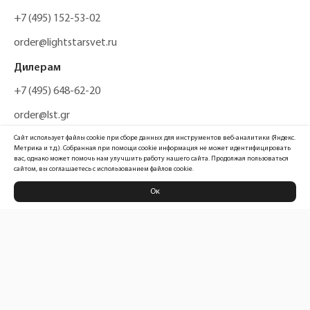
+7 (495) 152-53-02
order@lightstarsvet.ru
Дилерам
+7 (495) 648-62-20
order@lst.gr
Сайт использует файлы cookie при сборе данных для инструментов веб-аналитики (Яндекс.
Метрика и т.д.). Собранная при помощи cookie информация не может идентифицировать
вас, однако может помочь нам улучшить работу нашего сайта. Продолжая пользоваться
сайтом, вы соглашаетесь с использованием файлов cookie.
Ок
Политика конфиденциальности
Карта сайта
Информация, размещенная на сайте, не является публичной офертой
Официальный сайт компании
Lightstar Group™