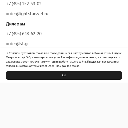
+7 (495) 152-53-02
order@lightstarsvet.ru
Дилерам
+7 (495) 648-62-20
order@lst.gr
Сайт использует файлы cookie при сборе данных для инструментов веб-аналитики (Яндекс.
Метрика и т.д.). Собранная при помощи cookie информация не может идентифицировать
вас, однако может помочь нам улучшить работу нашего сайта. Продолжая пользоваться
сайтом, вы соглашаетесь с использованием файлов cookie.
Ок
Политика конфиденциальности
Карта сайта
Информация, размещенная на сайте, не является публичной офертой
Официальный сайт компании
Lightstar Group™