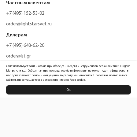
Частным клиентам
+7 (495) 152-53-02
order@lightstarsvet.ru
Дилерам
+7 (495) 648-62-20
order@lst.gr
Сайт использует файлы cookie при сборе данных для инструментов веб-аналитики (Яндекс.
Метрика и т.д.). Собранная при помощи cookie информация не может идентифицировать
вас, однако может помочь нам улучшить работу нашего сайта. Продолжая пользоваться
сайтом, вы соглашаетесь с использованием файлов cookie.
Ок
Политика конфиденциальности
Карта сайта
Информация, размещенная на сайте, не является публичной офертой
Официальный сайт компании