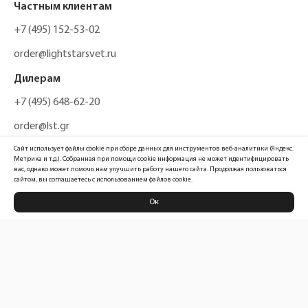
Частным клиентам
+7 (495) 152-53-02
order@lightstarsvet.ru
Дилерам
+7 (495) 648-62-20
order@lst.gr
Сайт использует файлы cookie при сборе данных для инструментов веб-аналитики (Яндекс.
Метрика и т.д.). Собранная при помощи cookie информация не может идентифицировать
вас, однако может помочь нам улучшить работу нашего сайта. Продолжая пользоваться
сайтом, вы соглашаетесь с использованием файлов cookie.
Ок
Политика конфиденциальности
Карта сайта
Информация, размещенная на сайте, не является публичной офертой
Официальный сайт компании