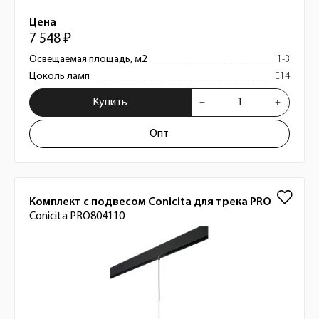
Цена
7 548 ₽
Освещаемая площадь, м2
1-3
Цоколь ламп
E14
Купить
Опт
Комплект с подвесом Conicita для трека PRO
Conicita PRO804110