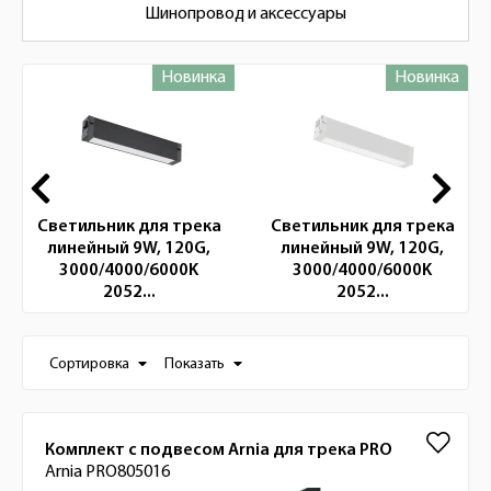
Шинопровод и аксессуары
Новинка
Новинка
Новинки
Светильник для трека
Светильник для трека
линейный 9W, 120G,
линейный 9W, 120G,
3000/4000/6000K
3000/4000/6000K
2052...
2052...
Настройки отображения списка товаро
Сортировка
Показать
Список товаров
Комплект с подвесом Arnia для трека PRO
Arnia PRO805016