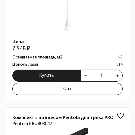
Цена
7 548 ₽
Освещаемая площадь, м2
1-3
Цоколь ламп
E14
Купить
Опт
Комплект с подвесом Pentola для трека PRO
Pentola PRO803047