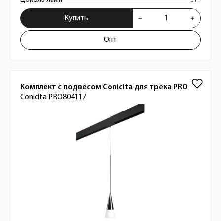
Цоколь ламп
E14
Купить
Опт
Комплект с подвесом Conicita для трека PRO
Conicita PRO804117