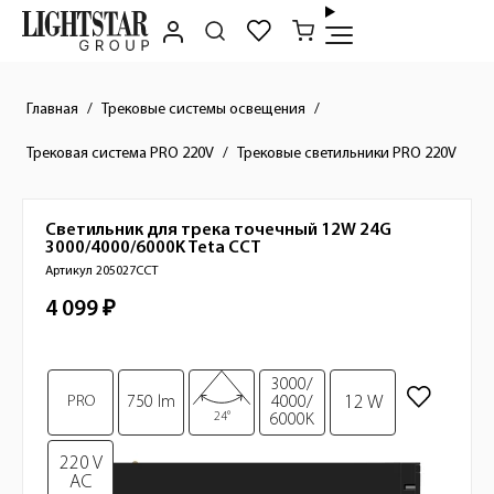
Главная
Трековые системы освещения
Трековая система PRO 220V
Трековые светильники PRO 220V
Светильник для трека точечный 12W 24G
Краткое описание товара
3000/4000/6000K
Teta CCT
Артикул 205027CCT
4 099 ₽
Стоимость товара
Изображения товара
3000/
12 W
PRO
750 lm
4000/
24°
6000K
220 V
AC