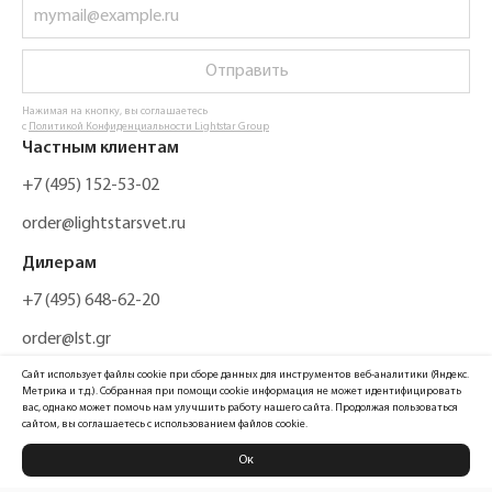
Отправить
Нажимая на кнопку, вы соглашаетесь
с
Политикой Конфиденциальности Lightstar Group
Частным клиентам
+7 (495) 152-53-02
order@lightstarsvet.ru
Дилерам
+7 (495) 648-62-20
order@lst.gr
Сайт использует файлы cookie при сборе данных для инструментов веб-аналитики (Яндекс.
Метрика и т.д.). Собранная при помощи cookie информация не может идентифицировать
вас, однако может помочь нам улучшить работу нашего сайта. Продолжая пользоваться
сайтом, вы соглашаетесь с использованием файлов cookie.
Ок
Политика конфиденциальности