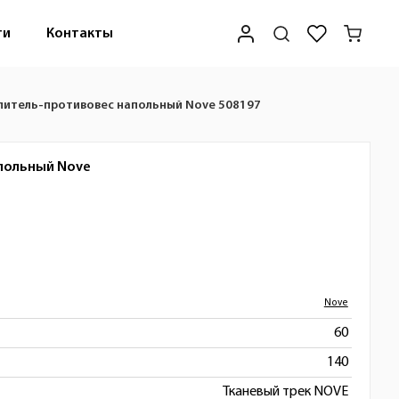
ти
Контакты
литель-противовес напольный Nove 508197
польный
Nove
Nove
60
140
Тканевый трек NOVE