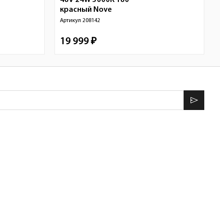
48V 24W 3000K 180°
красный
Nove
Артикул
208142
19 999 ₽
send