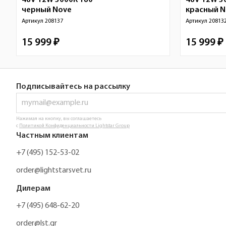
48V 12W 3000K 180°
48V 12W 3
черный
Nove
красный No
Артикул
208137
Артикул
20813
15 999 ₽
15 999 ₽
Подписывайтесь на рассылку
Нажимая на кнопку, вы соглашаетесь
с
Политикой Конфиденциальности Lightstar Group
Частным клиентам
+7 (495) 152-53-02
order@lightstarsvet.ru
Дилерам
+7 (495) 648-62-20
order@lst.gr