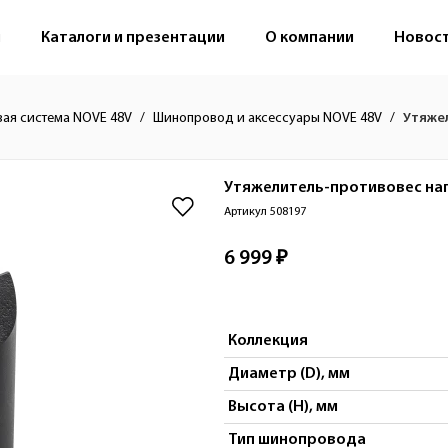
м
Каталоги и презентации
О компании
Новос
вая система NOVE 48V
Шинопровод и аксессуары NOVE 48V
Утяже
Утяжелитель-противовес на
Артикул 508197
6 999 ₽
Коллекция
Диаметр (D), мм
Высота (H), мм
Тип шинопровода