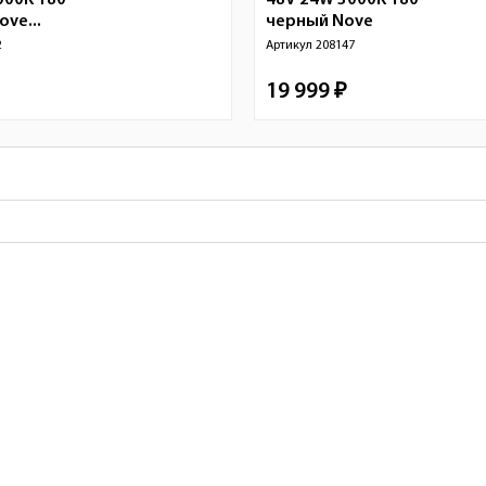
000K 180°
48V 24W 3000K 180°
ve...
черный
Nove
2
Артикул
208147
19 999 ₽