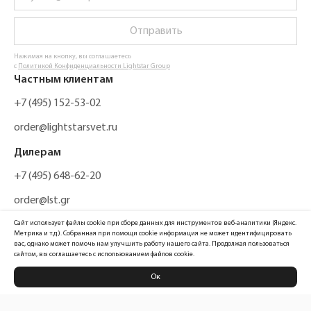
Отправить
Нажимая на кнопку, вы соглашаетесь
с
Политикой Конфиденциальности Lightstar Group
Частным клиентам
+7 (495) 152-53-02
order@lightstarsvet.ru
Дилерам
+7 (495) 648-62-20
order@lst.gr
Сайт использует файлы cookie при сборе данных для инструментов веб-аналитики (Яндекс.
Метрика и т.д.). Собранная при помощи cookie информация не может идентифицировать
вас, однако может помочь нам улучшить работу нашего сайта. Продолжая пользоваться
сайтом, вы соглашаетесь с использованием файлов cookie.
Ок
Политика конфиденциальности
Карта сайта