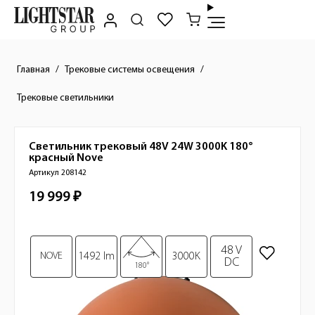
Главная
Трековые системы освещения
Трековые светильники
Светильник трековый 48V 24W 3000K 180°
Краткое описание товара
красный
Nove
Артикул 208142
19 999 ₽
Стоимость товара
Изображения товара
48 V
NOVE
1492 lm
3000K
DC
180°