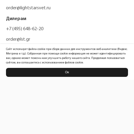
order@lightstarsvet.ru
Дилерам
+7 (495) 648-62-20
order@lst.gr
Сайт использует файлы cookie при сборе данных для инструментов веб-аналитики (Яндекс.
Метрика и т.д.). Собранная при помощи cookie информация не может идентифицировать
вас, однако может помочь нам улучшить работу нашего сайта. Продолжая пользоваться
сайтом, вы соглашаетесь с использованием файлов cookie.
Ок
Политика конфиденциальности
Карта сайта
Информация, размещенная на сайте, не является публичной офертой
Официальный сайт компании
Lightstar Group™
2026