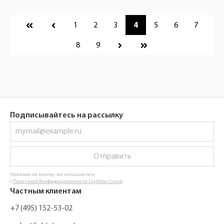
Пагинация
1
2
3
4
5
6
7
8
9
Подписывайтесь на рассылку
Отправить
Нажимая на кнопку, вы соглашаетесь
с
Политикой Конфиденциальности Lightstar Group
Частным клиентам
+7 (495) 152-53-02