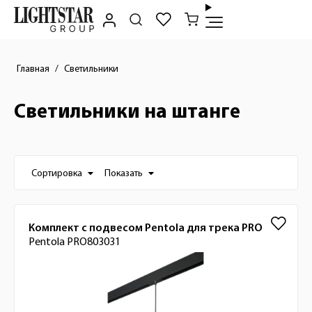
Главная
Светильники
Светильники на штанге
Настройки отображения списка товаро
Сортировка
Показать
Список товаров
Комплект с подвесом Pentola для трека PRO
Pentola PRO803031