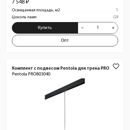
7 548 ₽
Освещаемая площадь, м2
1
Цоколь ламп
G9
Купить
Опт
Комплект с подвесом Pentola для трека PRO
Pentola PRO803040