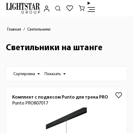
Главная
Светильники
Светильники на штанге
Настройки отображения списка товаро
Сортировка
Показать
Список товаров
Комплект с подвесом Punto для трека PRO
Punto PRO807017