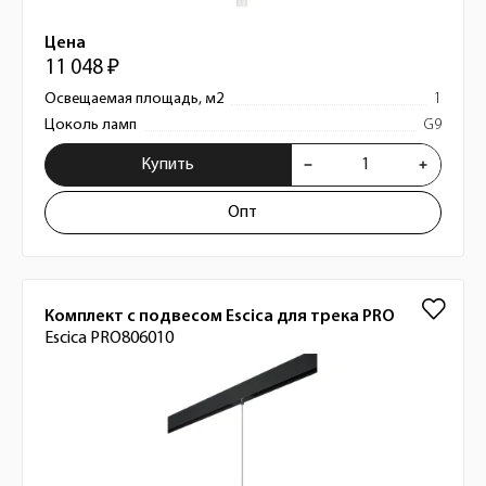
Цена
11 048 ₽
Освещаемая площадь, м2
1
Цоколь ламп
G9
Купить
Опт
Комплект с подвесом Escica для трека PRO
Escica PRO806010