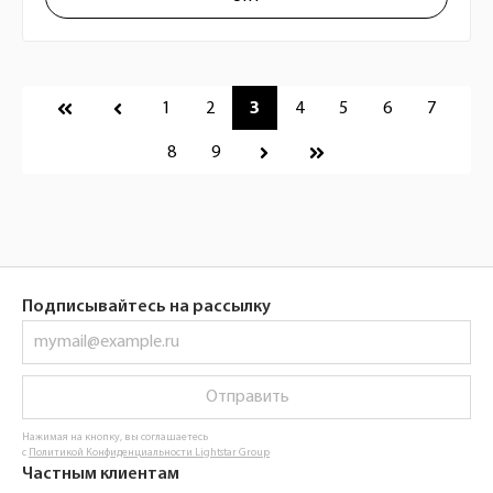
Пагинация
1
2
3
4
5
6
7
8
9
Подписывайтесь на рассылку
Отправить
Нажимая на кнопку, вы соглашаетесь
с
Политикой Конфиденциальности Lightstar Group
Частным клиентам