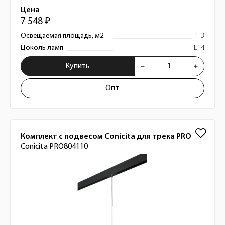
Цена
7 548 ₽
Освещаемая площадь, м2
1-3
Цоколь ламп
E14
Купить
Опт
Комплект с подвесом Conicita для трека PRO
Conicita PRO804110