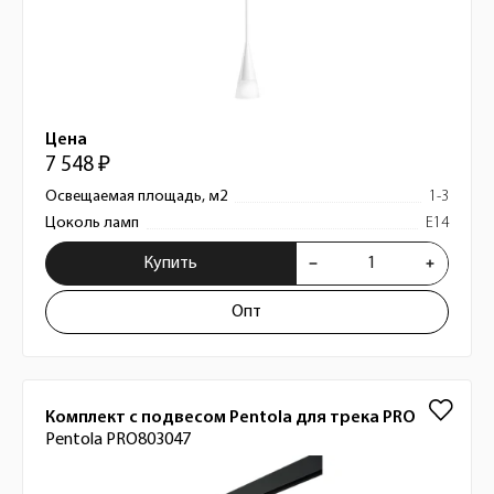
Цена
7 548 ₽
Освещаемая площадь, м2
1-3
Цоколь ламп
E14
Купить
Опт
Комплект с подвесом Pentola для трека PRO
Pentola PRO803047