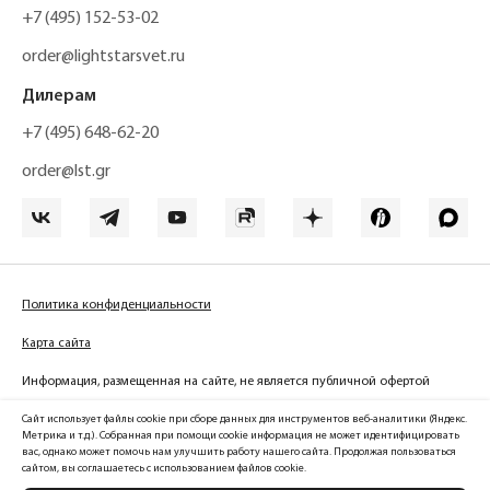
+7 (495) 152-53-02
order@lightstarsvet.ru
Дилерам
+7 (495) 648-62-20
order@lst.gr
Политика конфиденциальности
Карта сайта
Информация, размещенная на сайте, не является публичной офертой
Сайт использует файлы cookie при сборе данных для инструментов веб-аналитики (Яндекс.
Метрика и т.д.). Собранная при помощи cookie информация не может идентифицировать
вас, однако может помочь нам улучшить работу нашего сайта. Продолжая пользоваться
Официальный сайт компании
сайтом, вы соглашаетесь с использованием файлов cookie.
Lightstar Group™