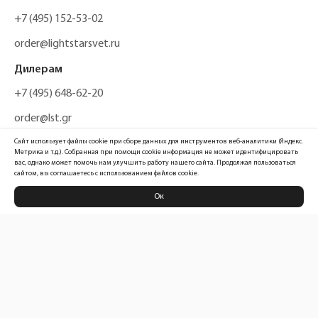
+7 (495) 152-53-02
order@lightstarsvet.ru
Дилерам
+7 (495) 648-62-20
order@lst.gr
Сайт использует файлы cookie при сборе данных для инструментов веб-аналитики (Яндекс.
Метрика и т.д.). Собранная при помощи cookie информация не может идентифицировать
вас, однако может помочь нам улучшить работу нашего сайта. Продолжая пользоваться
сайтом, вы соглашаетесь с использованием файлов cookie.
Ок
Политика конфиденциальности
Карта сайта
Информация, размещенная на сайте, не является публичной офертой
Официальный сайт компании
Lightstar Group™