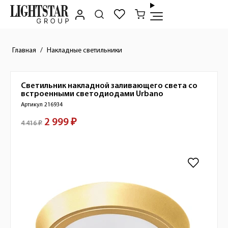
Главная
Накладные светильники
Светильник накладной заливающего света со
Краткое описание товара
встроенными светодиодами
Urbano
Артикул 216934
2 999 ₽
Стоимость товара
4 416 ₽
Изображения товара