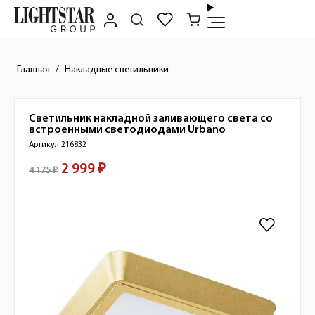
Главная
Накладные светильники
Светильник накладной заливающего света со
Краткое описание товара
встроенными светодиодами
Urbano
Артикул 216832
2 999 ₽
Стоимость товара
4 175 ₽
Изображения товара