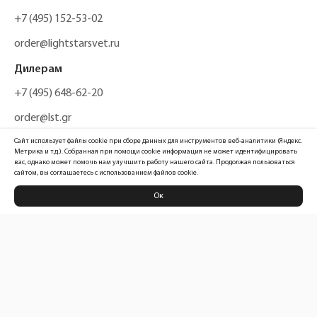
+7 (495) 152-53-02
order@lightstarsvet.ru
Дилерам
+7 (495) 648-62-20
order@lst.gr
Сайт использует файлы cookie при сборе данных для инструментов веб-аналитики (Яндекс.
Метрика и т.д.). Собранная при помощи cookie информация не может идентифицировать
вас, однако может помочь нам улучшить работу нашего сайта. Продолжая пользоваться
сайтом, вы соглашаетесь с использованием файлов cookie.
Ок
Политика конфиденциальности
Карта сайта
Информация, размещенная на сайте, не является публичной офертой
Официальный сайт компании
Lightstar Group™