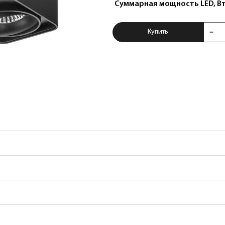
Суммарная мощность LED, В
Купить Светильни
Купить