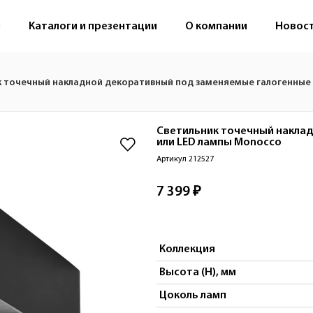
м
Каталоги и презентации
О компании
Новос
 точечный накладной декоративный под заменяемые галогенные 
Светильник точечный накла
или LED лампы
Monocco
Артикул 212527
7 399 ₽
Коллекция
Высота (H), мм
Цоколь ламп