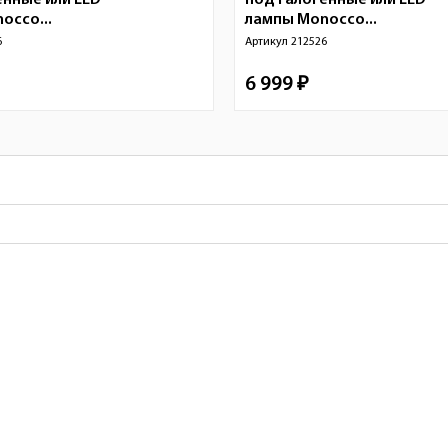
енные или LED
под галогенные или LED
occo...
лампы Monocco...
6
Артикул
212526
6 999 ₽