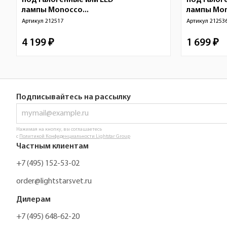
под галогенные или LED
под галог
лампы Monocco...
лампы Mon
Артикул
212517
Артикул
21253
4 199 ₽
1 699 ₽
Подписывайтесь на рассылку
Нажимая на кнопку, вы соглашаетесь
с
Политикой Конфиденциальности Lightstar Group
Частным клиентам
+7 (495) 152-53-02
order@lightstarsvet.ru
Дилерам
+7 (495) 648-62-20