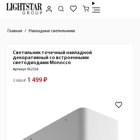
Главная
Накладные светильники
Светильник точечный накладной
Краткое описание товара
декоративный со встроенными
светодиодами
Monocco
Артикул 052326
1 499 ₽
Стоимость товара
7 090 ₽
Изображения товара