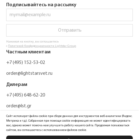
Подписывайтесь на рассылку
Отправить
Нажимая на кнопку, вы соглашаетесь
с
Политикой Конфиденциальности Lightstar Group
Частным клиентам
+7 (495) 152-53-02
order@lightstarsvet.ru
Дилерам
+7 (495) 648-62-20
order@lst.gr
Сайт использует файлы cookie при сборе данных для инструментов веб-аналитики (Яндекс.
Метрика и т.д.). Собранная при помощи cookie информация не может идентифицировать
вас, однако может помочь нам улучшить работу нашего сайта. Продолжая пользоваться
сайтом, вы соглашаетесь с использованием файлов cookie.