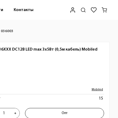
ти
Контакты
d 036003
6ХХХ DC12В LED max 3x5Вт (0,5м кабель)
Mobiled
Mobiled
т
15
я светильников 036ХХХ DC12В LED max
Опт