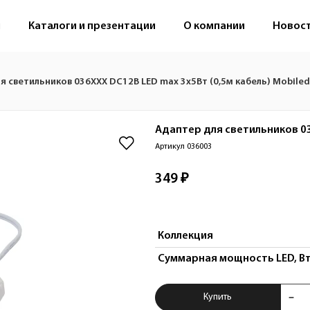
м
Каталоги и презентации
О компании
Новос
я светильников 036ХХХ DC12В LED max 3x5Вт (0,5м кабель) Mobile
Адаптер для светильников 03
Артикул 036003
349 ₽
Коллекция
Суммарная мощность LED, В
Купить Адаптер дл
Купить