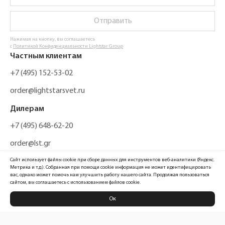
Отправить
Нажимая на кнопку, вы соглашаетесь
с
Политикой Конфиденциальности Lightstar Group
Частным клиентам
+7 (495) 152-53-02
order@lightstarsvet.ru
Дилерам
+7 (495) 648-62-20
order@lst.gr
Сайт использует файлы cookie при сборе данных для инструментов веб-аналитики (Яндекс.
Метрика и т.д.). Собранная при помощи cookie информация не может идентифицировать
вас, однако может помочь нам улучшить работу нашего сайта. Продолжая пользоваться
сайтом, вы соглашаетесь с использованием файлов cookie.
Ок
Политика конфиденциальности
Карта сайта