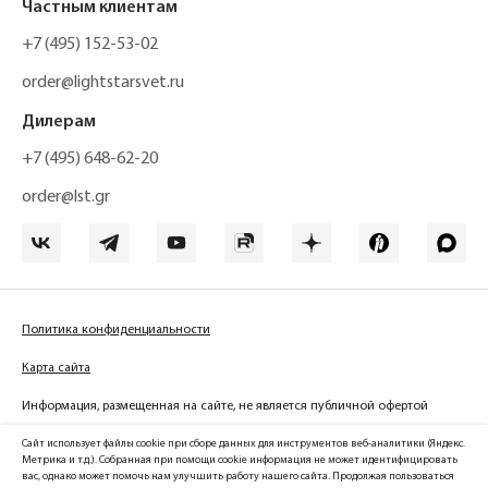
Частным клиентам
+7 (495) 152-53-02
order@lightstarsvet.ru
Дилерам
+7 (495) 648-62-20
order@lst.gr
Политика конфиденциальности
Карта сайта
Информация, размещенная на сайте, не является публичной офертой
Сайт использует файлы cookie при сборе данных для инструментов веб-аналитики (Яндекс.
Метрика и т.д.). Собранная при помощи cookie информация не может идентифицировать
вас, однако может помочь нам улучшить работу нашего сайта. Продолжая пользоваться
Официальный сайт компании