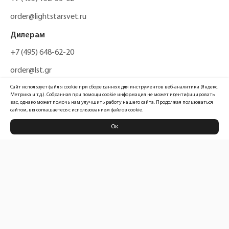
order@lightstarsvet.ru
Дилерам
+7 (495) 648-62-20
order@lst.gr
Сайт использует файлы cookie при сборе данных для инструментов веб-аналитики (Яндекс.
Метрика и т.д.). Собранная при помощи cookie информация не может идентифицировать
вас, однако может помочь нам улучшить работу нашего сайта. Продолжая пользоваться
сайтом, вы соглашаетесь с использованием файлов cookie.
Ок
Политика конфиденциальности
Карта сайта
Информация, размещенная на сайте, не является публичной офертой
Официальный сайт компании
Lightstar Group™
2026