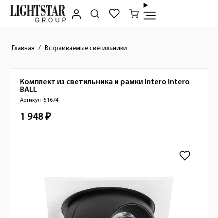
Главная
Встраиваемые светильники
Комплект из светильника и рамки Intero
Intero
Краткое описание товара
BALL
Артикул i51674
1 948 ₽
Стоимость товара
Изображения товара