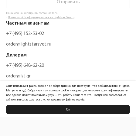
Отправить
Нажимая на кнопку, вы соглашаетесь
с
Политикой Конфиденциальности Lightstar Group
Частным клиентам
+7 (495) 152-53-02
order@lightstarsvet.ru
Дилерам
+7 (495) 648-62-20
order@lst.gr
Сайт использует файлы cookie при сборе данных для инструментов веб-аналитики (Яндекс.
Метрика и т.д.). Собранная при помощи cookie информация не может идентифицировать
вас, однако может помочь нам улучшить работу нашего сайта. Продолжая пользоваться
сайтом, вы соглашаетесь с использованием файлов cookie.
Ок
Политика конфиденциальности
Карта сайта
Информация, размещенная на сайте, не является публичной офертой