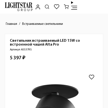
Главная
Встраиваемые светильники
Светильник встраиваемый LED 15W со
Краткое описание товара
встроенной чашей
Alta Pro
Артикул A5537RS
5 397 ₽
Стоимость товара
Изображения товара