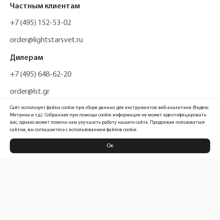
Частным клиентам
+7 (495) 152-53-02
order@lightstarsvet.ru
Дилерам
+7 (495) 648-62-20
order@lst.gr
Сайт использует файлы cookie при сборе данных для инструментов веб-аналитики (Яндекс.
Метрика и т.д.). Собранная при помощи cookie информация не может идентифицировать
вас, однако может помочь нам улучшить работу нашего сайта. Продолжая пользоваться
сайтом, вы соглашаетесь с использованием файлов cookie.
Ок
Политика конфиденциальности
Карта сайта
Информация, размещенная на сайте, не является публичной офертой
Официальный сайт компании