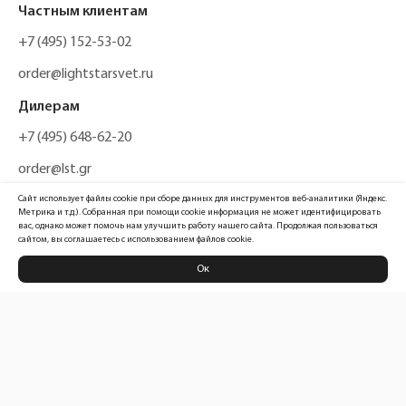
Частным клиентам
+7 (495) 152-53-02
order@lightstarsvet.ru
Дилерам
+7 (495) 648-62-20
order@lst.gr
Сайт использует файлы cookie при сборе данных для инструментов веб-аналитики (Яндекс.
Метрика и т.д.). Собранная при помощи cookie информация не может идентифицировать
вас, однако может помочь нам улучшить работу нашего сайта. Продолжая пользоваться
сайтом, вы соглашаетесь с использованием файлов cookie.
Ок
Политика конфиденциальности
Карта сайта
Информация, размещенная на сайте, не является публичной офертой
Официальный сайт компании