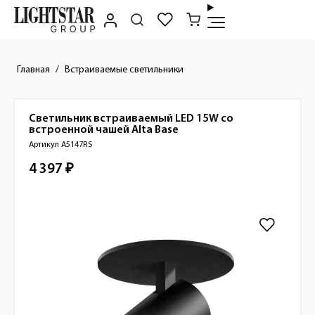
Главная
Встраиваемые светильники
Светильник встраиваемый LED 15W со
Краткое описание товара
встроенной чашей
Alta Base
Артикул A5147RS
4 397 ₽
Стоимость товара
Изображения товара