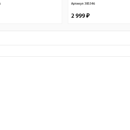
6
Артикул
385346
2 999 ₽