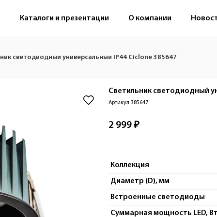
м
Каталоги и презентации
О компании
Новос
ник светодиодный универсальный IP44 Ciclone 385647
Светильник светодиодный у
Артикул 385647
2 999 ₽
Коллекция
Диаметр (D), мм
Встроенные светодиоды
Суммарная мощность LED, В