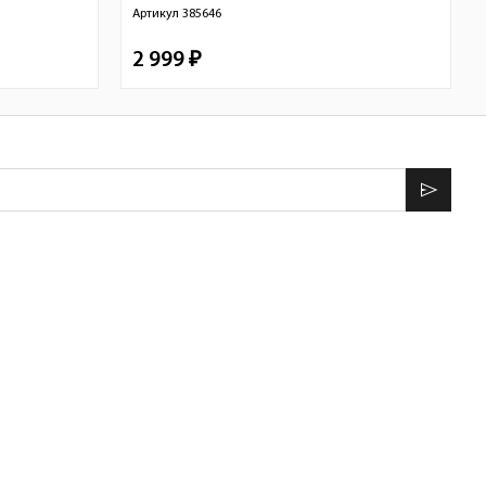
Артикул
385646
2 999 ₽
send