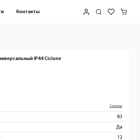
ти
Контакты
ниверсальный IP44
Ciclone
Ciclone
83
Да
т
12