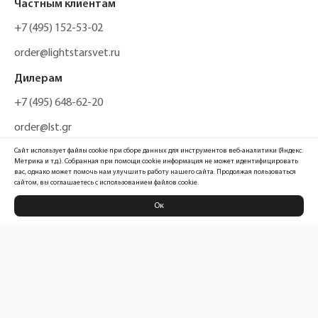
Частным клиентам
+7 (495) 152-53-02
order@lightstarsvet.ru
Дилерам
+7 (495) 648-62-20
order@lst.gr
Сайт использует файлы cookie при сборе данных для инструментов веб-аналитики (Яндекс.
Метрика и т.д.). Собранная при помощи cookie информация не может идентифицировать
вас, однако может помочь нам улучшить работу нашего сайта. Продолжая пользоваться
сайтом, вы соглашаетесь с использованием файлов cookie.
Ок
Политика конфиденциальности
Карта сайта
Информация, размещенная на сайте, не является публичной офертой
Официальный сайт компании