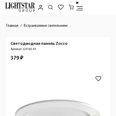
Главная
Встраиваемые светильники
Светодиодная панель
Zocco
Краткое описание товара
Артикул 223102-XS
379 ₽
Стоимость товара
Изображения товара