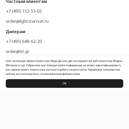
Частным клиентам
+7 (495) 152-53-02
order@lightstarsvet.ru
Дилерам
+7 (495) 648-62-20
order@lst.gr
Сайт использует файлы cookie при сборе данных для инструментов веб-аналитики (Яндекс.
Метрика и т.д.). Собранная при помощи cookie информация не может идентифицировать
вас, однако может помочь нам улучшить работу нашего сайта. Продолжая пользоваться
сайтом, вы соглашаетесь с использованием файлов cookie.
Ок
Политика конфиденциальности
Карта сайта
Информация, размещенная на сайте, не является публичной офертой
Официальный сайт компании