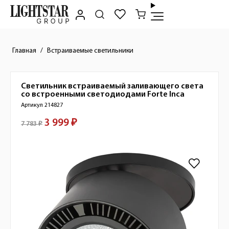
Главная
Встраиваемые светильники
Светильник встраиваемый заливающего света
Краткое описание товара
со встроенными светодиодами
Forte Inca
Артикул 214827
3 999 ₽
Стоимость товара
7 783 ₽
Изображения товара