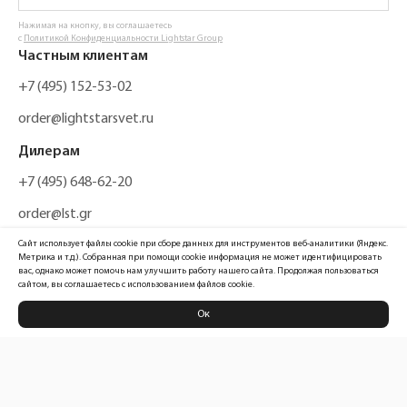
Нажимая на кнопку, вы соглашаетесь
с
Политикой Конфиденциальности Lightstar Group
Частным клиентам
+7 (495) 152-53-02
order@lightstarsvet.ru
Дилерам
+7 (495) 648-62-20
order@lst.gr
Сайт использует файлы cookie при сборе данных для инструментов веб-аналитики (Яндекс.
Метрика и т.д.). Собранная при помощи cookie информация не может идентифицировать
вас, однако может помочь нам улучшить работу нашего сайта. Продолжая пользоваться
сайтом, вы соглашаетесь с использованием файлов cookie.
Ок
Политика конфиденциальности
Карта сайта
Информация, размещенная на сайте, не является публичной офертой