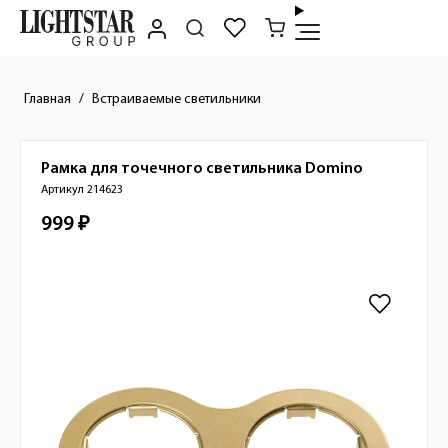
Главная
Встраиваемые светильники
Рамка для точечного светильника
Domino
Краткое описание товара
Артикул 214623
999 ₽
Стоимость товара
Изображения товара