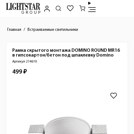
Главная
Встраиваемые светильники
Рамка скрытого монтажа DOMINO ROUND МR16
Краткое описание товара
в гипсокартон/бетон под шпаклевку
Domino
Артикул 214610
499 ₽
Стоимость товара
Изображения товара