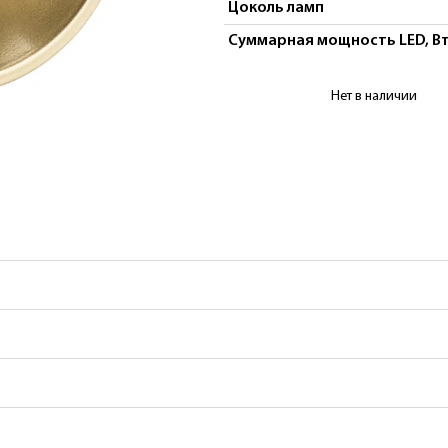
Цоколь ламп
Суммарная мощность LED, В
Купить Светильни
Нет в наличии