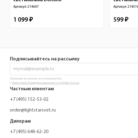
светильника
Domino
светильн
Артикул
214647
Артикул
21451
1 099 ₽
599 ₽
Подписывайтесь на рассылку
Нажимая на кнопку, вы соглашаетесь
с
Политикой Конфиденциальности Lightstar Group
Частным клиентам
+7 (495) 152-53-02
order@lightstarsvet.ru
Дилерам
+7 (495) 648-62-20