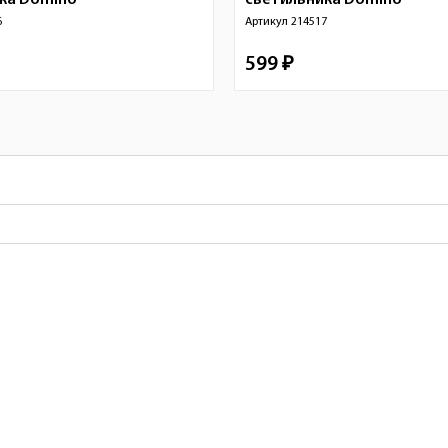
ика
Domino
светильника
Domino
6
Артикул
214517
599 ₽