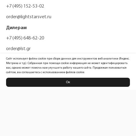
+7 (495) 152-53-02
order@lightstarsvet.ru
Дилерам
+7 (495) 648-62-20
order@lst.gr
Сайт использует файлы cookie при сборе данных для инструментов веб-аналитики (Яндекс.
Метрика и т.д.). Собранная при помощи cookie информация не может идентифицировать
вас, однако может помочь нам улучшить работу нашего сайта. Продолжая пользоваться
сайтом, вы соглашаетесь с использованием файлов cookie.
Ок
Политика конфиденциальности
Карта сайта
Информация, размещенная на сайте, не является публичной офертой
Официальный сайт компании
Lightstar Group™